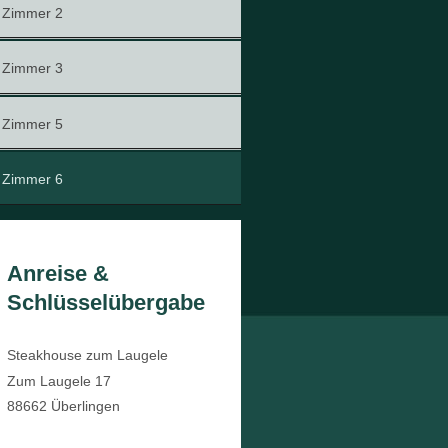
Zimmer 2
Zimmer 3
Zimmer 5
Zimmer 6
Anreise &
Schlüsselübergabe
Steakhouse zum Laugele
Zum Laugele
17
88662
Überlingen